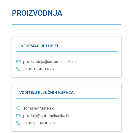
PROIZVODNJA
INFORMACIJE I UPITI:
proizvodnja@automehanika.hr
+385 1 3480 826
VODITELJ KLJUČNIH KUPACA:
Tomislav Matejak
prodaja@automehanika.hr
+385 91 3480 715