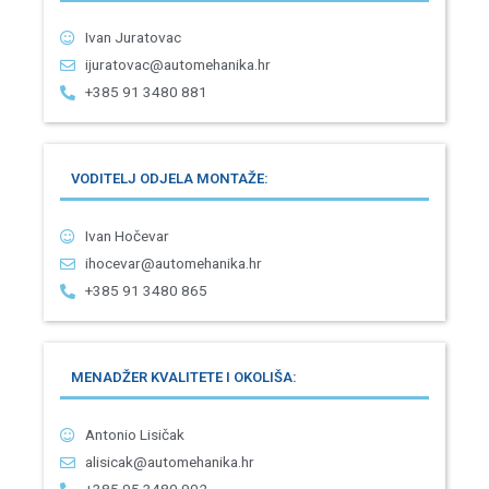
Ivan Juratovac
ijuratovac@automehanika.hr
+385 91 3480 881
VODITELJ ODJELA MONTAŽE:
Ivan Hočevar
ihocevar@automehanika.hr
+385 91 3480 865
MENADŽER KVALITETE I OKOLIŠA:
Antonio Lisičak
alisicak@automehanika.hr