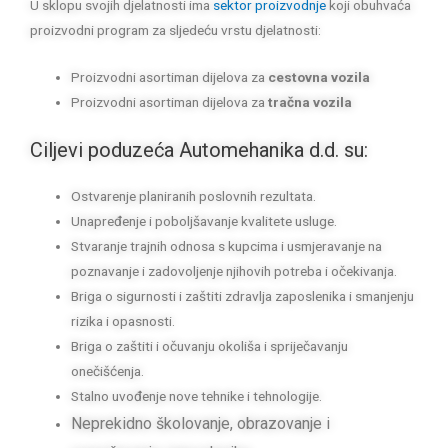
U sklopu svojih djelatnosti ima
sektor proizvodnje
koji obuhvaća
proizvodni program za sljedeću vrstu djelatnosti:
Proizvodni asortiman dijelova za
cestovna vozila
Proizvodni asortiman dijelova za
tračna vozila
Ciljevi poduzeća Automehanika d.d. su:
Ostvarenje planiranih poslovnih rezultata.
Unapređenje i poboljšavanje kvalitete usluge.
Stvaranje trajnih odnosa s kupcima i usmjeravanje na
poznavanje i zadovoljenje njihovih potreba i očekivanja.
Briga o sigurnosti i zaštiti zdravlja zaposlenika i smanjenju
rizika i opasnosti.
Briga o zaštiti i očuvanju okoliša i spriječavanju
onečišćenja.
Stalno uvođenje nove tehnike i tehnologije.
Neprekidno školovanje, obrazovanje i