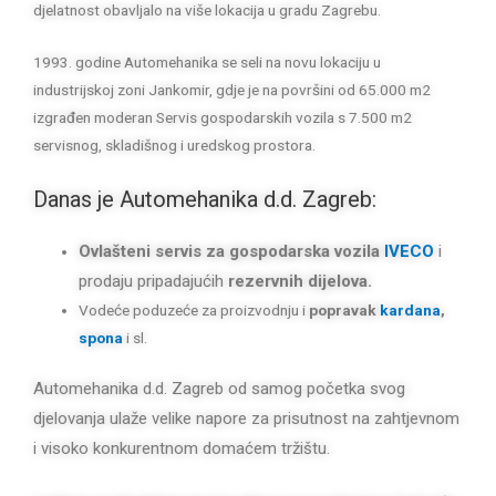
djelatnost obavljalo na više lokacija u gradu Zagrebu.
1993. godine Automehanika se seli na novu lokaciju u
industrijskoj zoni Jankomir, gdje je na površini od 65.000 m2
izgrađen moderan Servis gospodarskih vozila s 7.500 m2
servisnog, skladišnog i uredskog prostora.
Danas je Automehanika d.d. Zagreb:
Ovlašteni servis za gospodarska vozila
IVECO
i
prodaju pripadajućih
rezervnih dijelova.
Vodeće poduzeće za proizvodnju i
popravak
kardana
,
spona
i sl.
Automehanika d.d. Zagreb od samog početka svog
djelovanja ulaže velike napore za prisutnost na zahtjevnom
i visoko konkurentnom domaćem tržištu.