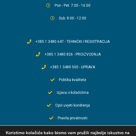
Pon - Pet: 7:00 - 16:00
Sub: 8:00 - 12:00
+385 1 3480 647 - TEHNIČKI I REGISTRACIJA
+385 1 3480 826 - PROIZVODNJA
+385 1 3480 500 - UPRAVA
Politika kvalitete
Izjava o kolačićima
Opći uvjeti korištenja
Pravila privatnosti
Apartmani & kuće za odmor
Koristimo kolačiće kako bismo vam pružili najbolje iskustvo na