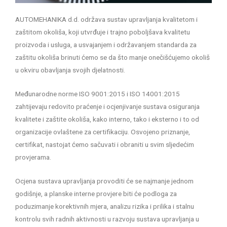
AUTOMEHANIKA d.d. održava sustav upravljanja kvalitetom i
zaštitom okoliša, koji utvrđuje i trajno poboljšava kvalitetu
proizvoda i usluga, a usvajanjem i održavanjem standarda za
zaštitu okoliša brinuti ćemo se da što manje onečišćujemo okoliš
u okviru obavljanja svojih djelatnosti.
Međunarodne norme ISO 9001:2015 i ISO 14001:2015
zahtijevaju redovito praćenje i ocjenjivanje sustava osiguranja
kvalitete i zaštite okoliša, kako interno, tako i eksterno i to od
organizacije ovlaštene za certifikaciju. Osvojeno priznanje,
certifikat, nastojat ćemo sačuvati i obraniti u svim sljedećim
provjerama.
Ocjena sustava upravljanja provoditi će se najmanje jednom
godišnje, a planske interne provjere biti će podloga za
poduzimanje korektivnih mjera, analizu rizika i prilika i stalnu
kontrolu svih radnih aktivnosti u razvoju sustava upravljanja u