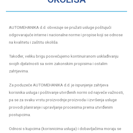
AUTOMEHANIKA d.d. obvezuje se pružati usluge poštujući
odgovarajuće interne i nacionalne norme i propise koji se odnose
na kvalitetu i zaštitu okoliša.
Također, veliku brigu posvećujemo kontinuiranom usklađivanju
svojih djelatnosti sa svim zakonskim propisima i ostalim
zahtjevima.
Za poduzeće AUTOMEHANIKA d.d. je ispunjenje zahtjeva
korisnika usluga i poštivanje utvrđenih normi od najveće važnosti,
pa se za svaku vrstu proizvodnje proizvoda i izvršenja usluge
provodi planiranje i upravljanje procesima prema utvrđenim
postupcima.
Odnosi s kupcima (korisnicima usluga) i dobavljačima moraju se